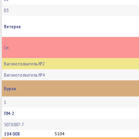
D3
Ветерок
См
Вагонотолкатель №2
Вагонотолкатель №4
Буран
1
ПМ-2
5070 007-7
104 008
S104