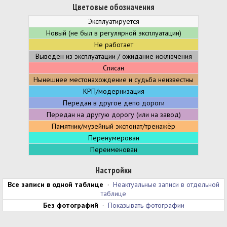
Цветовые обозначения
Эксплуатируется
Новый (не был в регулярной эксплуатации)
Не работает
Выведен из эксплуатации / ожидание исключения
Списан
Нынешнее местонахождение и судьба неизвестны
КРП/модернизация
Передан в другое депо дороги
Передан на другую дорогу (или на завод)
Памятник/музейный экспонат/тренажёр
Перенумерован
Переименован
Настройки
Все записи в одной таблице
·
Неактуальные записи в отдельной
таблице
Без фотографий
·
Показывать фотографии