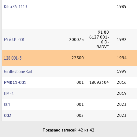
Kiha 85-1113
1989
91 80
6127 001-
ES 64 P-001
200075
1992
6 D-
RADVE
128 001-5
22500
1994
Girdlestone Rail
1999
РМКС1-001
001
18092304
2016
ПМ-4
2019
001
001
2023
002
002
2023
Показано записей: 42 из 42