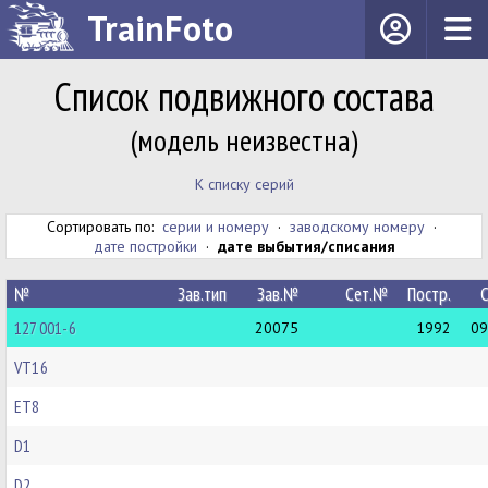
TrainFoto
Список подвижного состава
(модель неизвестна)
К списку серий
Сортировать по:
серии и номеру
·
заводскому номеру
·
дате постройки
·
дате выбытия/списания
№
Зав.тип
Зав.№
Сет.№
Постр.
С
127 001-6
20075
1992
09
VT16
ET8
D1
D2