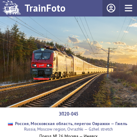
TrainFoto
ЭП20-045
Россия, Московская область, перегон Овражки — Гжель
Russia, Moscow region, Ovrazhki — Gzhel stretch
Поезд № 26 Москва — Ижевск