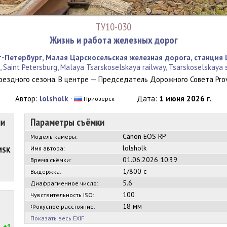
ТУ10-030
Жизнь и работа железных дорог
т-Петербург, Малая Царскосельская железная дорога, станция
, Saint Petersburg, Malaya Tsarskoselskaya railway, Tsarskoselskaya 
здного сезона. В центре — Председатель Дорожного Совета Provi
Автор:
lolsholk
·
Дата:
1 июня 2026 г.
Приозерск
ии
Параметры съёмки
Canon EOS RP
Модель камеры:
lolsholk
Имя автора:
MSK
01.06.2026 10:39
Время съёмки:
1/800 с
Выдержка:
5.6
Диафрагменное число:
100
Чувствительность ISO:
18 мм
Фокусное расстояние:
Показать весь EXIF
+1