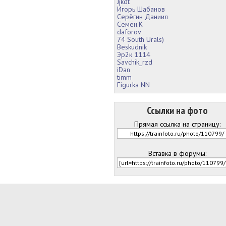
Jjkdt
Игорь Шабанов
Серёгин Даниил
Семëн.К
daforov
74 South Urals)
Beskudnik
Эр2к 1114
Savchik_rzd
iDan
timm
Figurka NN
Ссылки на фото
Прямая ссылка на страницу:
Вставка в форумы: