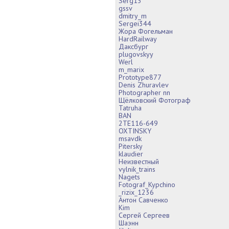
Serg13
gssv
dmitry_m
Sergei344
Жора Фогельман
HardRailway
Даксбург
plugovskyy
Werl
m_marix
Prototype877
Denis Zhuravlev
Photographer nn
Щёлковский Фотограф
Tatruha
BAN
2TE116-649
OXTINSKY
msavdk
Pitersky
klaudier
Неизвестный
vylnik_trains
Nagets
Fotograf_Kypchino
_rizix_1236
Антон Савченко
Kim
Сергей Сергеев
Шаэнн