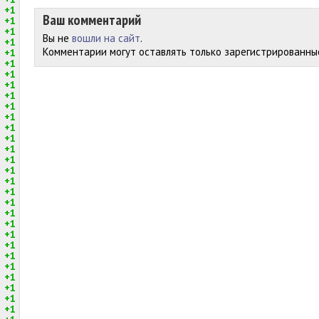
+1
Ваш комментарий
+1
+1
Вы не
вошли на сайт
.
+1
Комментарии могут оставлять только зарегистрированны
+1
+1
+1
+1
+1
+1
+1
+1
+1
+1
+1
+1
+1
+1
+1
+1
+1
+1
+1
+1
+1
+1
+1
+1
+1