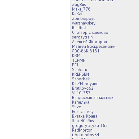
ZugBus
Maks_778
KitKat
Zombiepoyt
warshavskey
RailRush
Споттер с крюково
sergaytrain
Алексей Федоров
Матвей Воскресенский
ЛВС-86К 8181
KRM
TCHMP
PFI
Scobaru
KREPSEN
Sanechek
KTZH_boyaner
Bratilovo62
VL10-257
Владислав Завальнюк
Капелька
Stive
Roshchinsky
Витаха Крава
Ilua_40_Rus
gregory эсу2а 365
RzdMorton
i_bolotnikov54