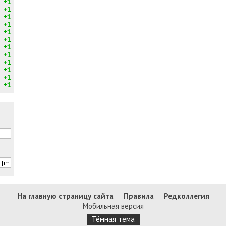
+1
+1
+1
+1
+1
+1
+1
+1
+1
+1
+1
+1
На главную страницу сайта
Правила
Редколлегия
Мобильная версия
Тёмная тема