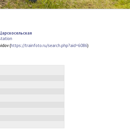
 Царскосельская
station
dov (
https://trainfoto.ru/search.php?aid=6086
)