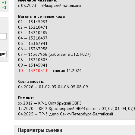
Именное название:
+1
с 08.2023 – «Ижорский Батальон»
+1
Вагоны и сетевые коды:
01 — 13145933
02 — 13210471
03 — 13210489
04 — 13210497
05 — 13367941
06 — 13367958
07 — 13367966 (работает в ЭТ2Л-027)
08 — 13210505
09 — 13145941
10 — 13210513
— списан 11.2024
Составность:
04.2026 — 01-02-03-04-06-05-08-09
Ремонт:
хх.2012 — КР-1 Октябрьский ЭВРЗ
12.2020 — КР-2 Красноярский ЭВРЗ (вагоны 01, 02, 03, 04, 07, 
04.2025 — ТР-3 депо Санкт-Петербург-Балтийский
Параметры съёмки