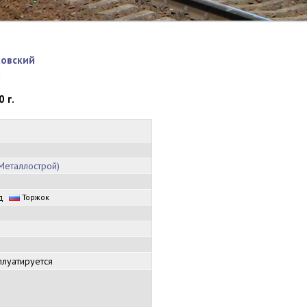
ковский
n
 г.
Металлострой)
од
Торжок
плуатируется