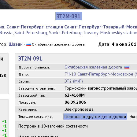
ЭТ2М-091
ия, Санкт-Петербург, станция Санкт-Петербург-Товарный-Мос
Russia, Saint Petersburg, Sankt-Peterburg-Tovarny-Moskovskiy statio
тор:
Шаэнн
·
Дата:
4 июня 2010
Октябрьская железная дорога
ии
ЭТ2М-091
Октябрьская железная дорога
Дорога приписки:
ТЧ-10 Санкт-Петербург-Московское (
Депо:
MSK
ЭТ2 (М/Р)
Серия:
Торжокский вагоностроительный зав
Завод-изготовитель:
62-4160М
Заводской тип:
06.09.2006
Построен:
Электропоезда
Категория:
Передан в другое депо дороги
Экс
Текущее состояние:
+1
+1
Построен в 10-вагонной составности
+1
+1