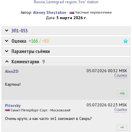
Russia, Leningrad region, Svir' station
Автор:
Alexey Shestakov
·
Частные перевозчики
Дата:
5 марта 2026 г.
ЭП1-053
Оценка
+166
/
+80
Параметры съёмки
Комментарии
·
9
05.07.2026
00:32 MSK
AlexZD
Ссылка
Картина!
+16
+1
05.07.2026
02:23 MSK
Pitersky
Ссылка
Санкт-Петербург-Сорт. - Московский
Очень круто, а как часто эп1 заезжают в Свирь?
+9