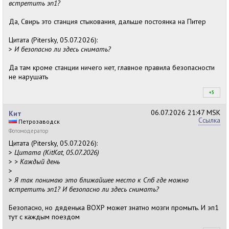
встретить эп1?
Да, Свирь это станция стыкования, дальше постоянка на Питер
Цитата (Pitersky, 05.07.2026):
>
И безопасно ли здесь снимать?
Да там кроме станции ничего нет, главное правила безопасности
не нарушать
+5
+5
06.07.2026
21:47 MSK
Кит
Ссылка
Петрозаводск
Фотомодератор
Цитата (Pitersky, 05.07.2026):
>
Цитата (KitKat, 05.07.2026)
>
> Каждый день
>
>
Я так понимаю это ближайшее место к Спб где можно
встретить эп1? И безопасно ли здесь снимать?
Безопасно, но дяденька ВОХР может знатно мозги промыть. И эп1
тут с каждым поездом