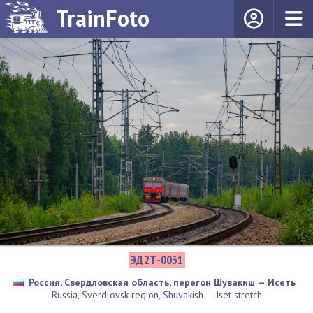
TrainFoto
ЭД2Т-0031
Россия, Свердловская область, перегон Шувакиш — Исеть
Russia, Sverdlovsk region, Shuvakish — Iset stretch