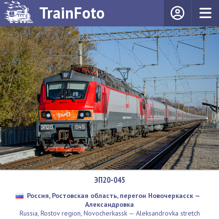
TrainFoto
ЭП20-045
Россия, Ростовская область, перегон Новочеркасск —
Александровка
Russia, Rostov region, Novocherkassk — Aleksandrovka stretch