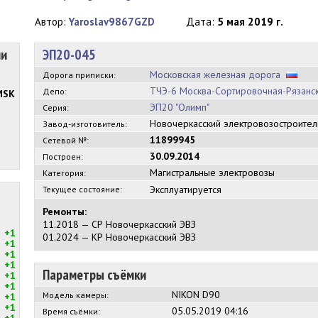
Автор:
Yaroslav9867GZD
Дата:
5 мая 2019 г.
ии
ЭП20-045
Московская железная дорога
Дорога приписки:
ТЧЭ-6 Москва-Сортировочная-Рязанс
Депо:
MSK
ЭП20 "Олимп"
Серия:
Новочеркасский электровозостроите
Завод-изготовитель:
11899945
Сетевой №:
30.09.2014
Построен:
Магистральные электровозы
Категория:
Эксплуатируется
Текущее состояние:
Ремонты:
11.2018 — СР Новочеркасский ЭВЗ
+1
01.2024 — КР Новочеркасский ЭВЗ
+1
+1
+1
Параметры съёмки
+1
+1
NIKON D90
Модель камеры:
+1
+1
05.05.2019 04:16
Время съёмки:
+1