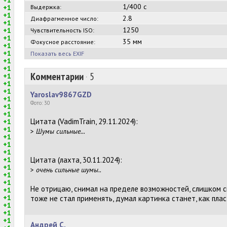
1/400 с
+1
Выдержка:
+1
2.8
Диафрагменное число:
+1
1250
+1
Чувствительность ISO:
+1
35 мм
Фокусное расстояние:
+1
+1
Показать весь EXIF
+1
+1
Комментарии
·
5
+1
+1
+1
Yaroslav9867GZD
+1
Фото: 30
+1
+1
Цитата (VadimTrain, 29.11.2024):
+1
+1
>
Шумы сильные...
+1
+1
+1
+1
Цитата (лахта, 30.11.2024):
+1
>
очень сильные шумы..
+1
+1
Не отрицаю, снимал на пределе возможностей, слишком 
+1
+1
тоже не стал применять, думал картинка станет, как пла
+1
+1
+1
Андрей С.