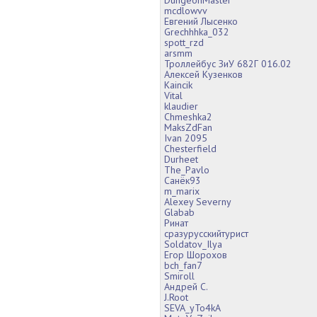
mcdlowvv
Евгений Лысенко
Grechhhka_032
spott_rzd
arsmm
Троллейбус ЗиУ 682Г 016.02
Алексей Кузенков
Kaincik
Vital
klaudier
Chmeshka2
MaksZdFan
Ivan 2095
Chesterfield
Durheet
The_Pavlo
Санёк93
m_marix
Alexey Severny
Glabab
Ринат
сразурусскийтурист
Soldatov_Ilya
Егор Шорохов
bch_fan7
Smiroll
Андрей С.
J.Root
SEVA_yTo4kA