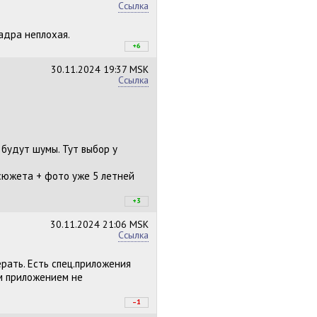
Ссылка
адра неплохая.
+6
+7
/
–1
30.11.2024
19:37 MSK
Ссылка
 будут шумы. Тут выбор у
сюжета + фото уже 5 летней
+3
+3
/
–0
30.11.2024
21:06 MSK
Ссылка
рать. Есть спец.приложения
м приложением не
–1
+1
/
–2