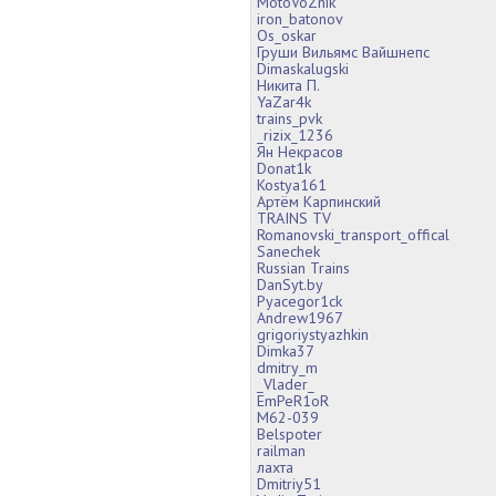
MotoVoZnik
iron_batonov
Os_oskar
Груши Вильямс Вайшнепс
Dimaskalugski
Никита П.
YaZar4k
trains_pvk
_rizix_1236
Ян Некрасов
Donat1k
Kostya161
Артём Карпинский
TRAINS TV
Romanovski_transport_offical
Sanechek
Russian Trains
DanSyt.by
Pyacegor1ck
Andrew1967
grigoriystyazhkin
Dimka37
dmitry_m
_Vlader_
EmPeR1oR
М62-039
Belspoter
railman
лахта
Dmitriy51