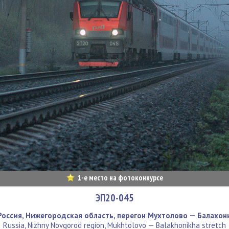
1-е место на фотоконкурсе
ЭП20-045
Россия, Нижегородская область, перегон Мухтолово — Балахон
Russia, Nizhny Novgorod region, Mukhtolovo — Balakhonikha stretch