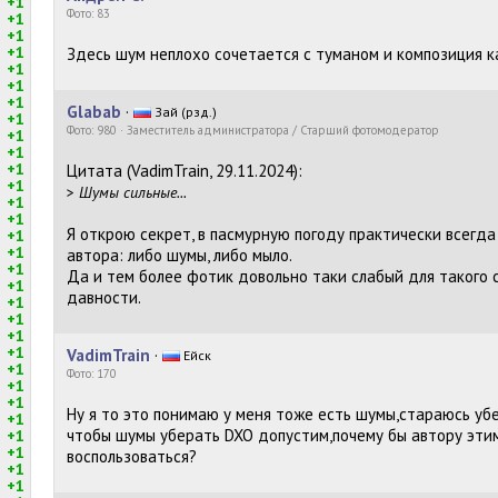
+1
Фото: 83
+1
+1
+1
Здесь шум неплохо сочетается с туманом и композиция к
+1
+1
+1
Glabab
·
Зай (рзд.)
+1
Фото: 980 · Заместитель администратора / Старший фотомодератор
+1
+1
+1
Цитата (VadimTrain, 29.11.2024):
+1
>
Шумы сильные...
+1
+1
Я открою секрет, в пасмурную погоду практически всегда
+1
+1
автора: либо шумы, либо мыло.
+1
Да и тем более фотик довольно таки слабый для такого 
+1
давности.
+1
+1
+1
+1
VadimTrain
·
Ейск
+1
Фото: 170
+1
+1
Ну я то это понимаю у меня тоже есть шумы,стараюсь убе
+1
чтобы шумы уберать DXO допустим,почему бы автору эти
+1
+1
воспользоваться?
+1
+1