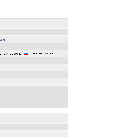
кая
льный завод
Новочеркасск