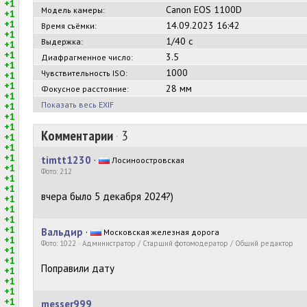
+1
Canon EOS 1100D
Модель камеры:
+1
+1
14.09.2023 16:42
Время съёмки:
+1
1/40 с
Выдержка:
+1
+1
3.5
Диафрагменное число:
+1
1000
Чувствительность ISO:
+1
+1
28 мм
Фокусное расстояние:
+1
Показать весь EXIF
+1
+1
+1
Комментарии
·
3
+1
+1
+1
timtt1230
·
Лосиноостровская
+1
Фото: 212
+1
+1
вчера было 5 декабря 2024?)
+1
+1
+1
+1
Вальдир
·
Московская железная дорога
+1
Фото: 1022 · Администратор / Старший фотомодератор / Общий редактор
+1
+1
Поправили дату
+1
+1
+1
+1
messer999