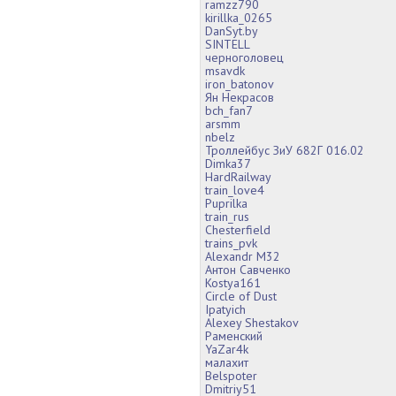
ramzz790
kirillka_0265
DanSyt.by
SINTELL
черноголовец
msavdk
iron_batonov
Ян Некрасов
bch_fan7
arsmm
nbelz
Троллейбус ЗиУ 682Г 016.02
Dimka37
HardRailway
train_love4
Puprilka
train_rus
Chesterfield
trains_pvk
Alexandr M32
Антон Савченко
Kostya161
Circle of Dust
Ipatyich
Alexey Shestakov
Раменский
YaZar4k
малахит
Belspoter
Dmitriy51