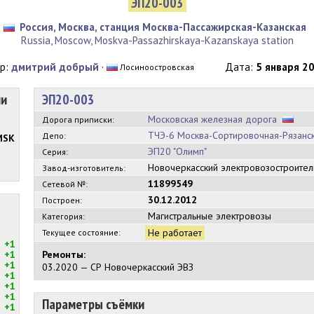
ЭП20-003
Россия, Москва, станция Москва-Пассажирская-Казанская
Russia, Moscow, Moskva-Passazhirskaya-Kazanskaya station
р:
дмитрий добрый
·
Дата:
5 января 20
Лосиноостровская
ии
ЭП20-003
Московская железная дорога
Дорога приписки:
ТЧЭ-6 Москва-Сортировочная-Рязанс
Депо:
MSK
ЭП20 "Олимп"
Серия:
Новочеркасский электровозостроите
Завод-изготовитель:
11899549
Сетевой №:
30.12.2012
Построен:
Магистральные электровозы
Категория:
Не работает
Текущее состояние:
+1
+1
Ремонты:
+1
03.2020 — СР Новочеркасский ЭВЗ
+1
+1
+1
Параметры съёмки
+1