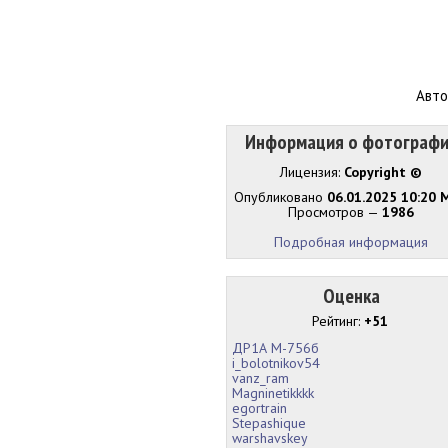
Авто
Информация о фотограф
Лицензия:
Copyright ©
Опубликовано
06.01.2025 10:20 
Просмотров —
1986
Подробная информация
Оценка
Рейтинг:
+51
ДР1А М-756б
i_bolotnikov54
vanz_ram
Magninetikkkk
egortrain
Stepashique
warshavskey