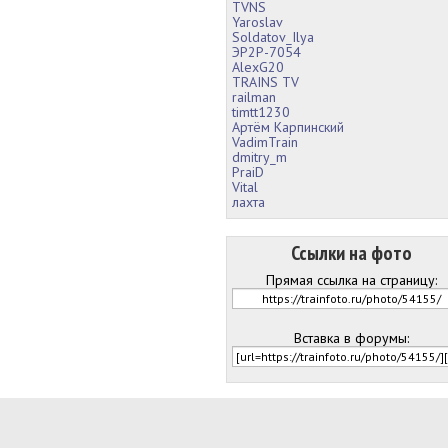
TVNS
Yaroslav
Soldatov_Ilya
ЭР2Р-7054
AlexG20
TRAINS TV
railman
timtt1230
Артём Карпинский
VadimTrain
dmitry_m
PraiD
Vital
лахта
Ссылки на фото
Прямая ссылка на страницу:
Вставка в форумы: