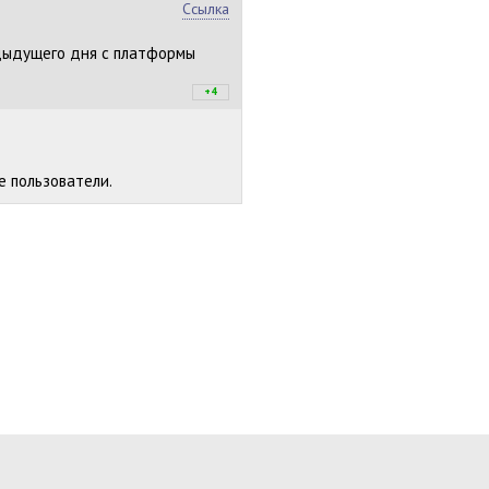
Ссылка
едыдущего дня с платформы
+4
+6
/
–2
е пользователи.