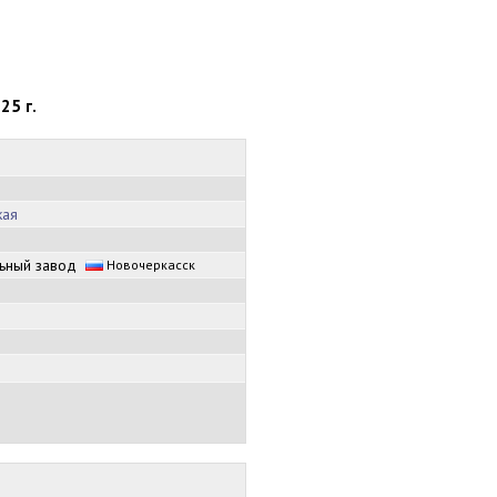
25 г.
кая
льный завод
Новочеркасск