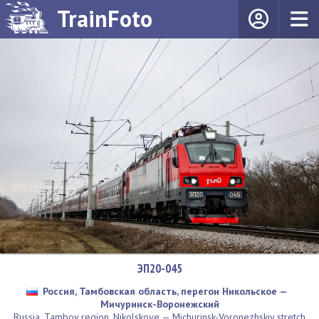
TrainFoto
ЭП20-045
Россия, Тамбовская область, перегон Никольское —
Мичуринск-Воронежский
Russia, Tambov region, Nikolskoye — Michurinsk-Voronezhskiy stretch