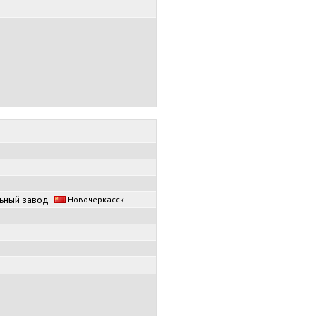
льный завод
Новочеркасск