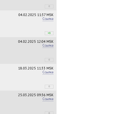
0
+0
/
–0
04.02.2025
11:37 MSK
Ссылка
+1
+1
/
–0
04.02.2025
12:04 MSK
Ссылка
0
+0
/
–0
18.03.2025
11:33 MSK
Ссылка
0
+0
/
–0
25.03.2025
09:36 MSK
Ссылка
0
+0
/
–0