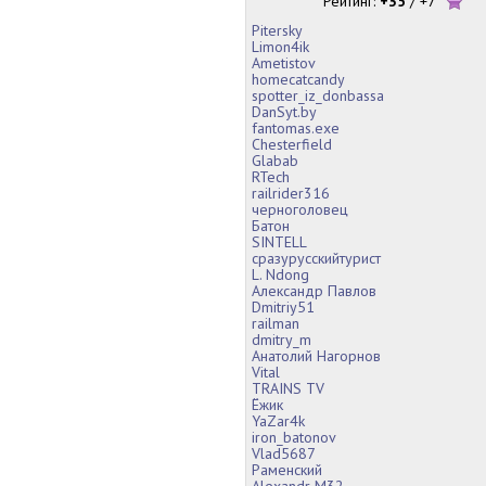
Рейтинг:
+35
/
+7
Pitersky
Limon4ik
Ametistov
homecatcandy
spotter_iz_donbassa
DanSyt.by
fantomas.exe
Chesterfield
Glabab
RTech
railrider316
черноголовец
Батон
SINTELL
сразурусскийтурист
L. Ndong
Александр Павлов
Dmitriy51
railman
dmitry_m
Анатолий Нагорнов
Vital
TRAINS TV
Ёжик
YaZar4k
iron_batonov
Vlad5687
Раменский
Alexandr M32