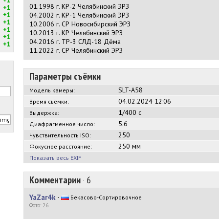
01.1998 г. КР-2 Челябинский ЭРЗ
+1
+1
04.2002 г. КР-1 Челябинский ЭРЗ
+1
10.2006 г. СР Новосибирский ЭРЗ
+1
10.2013 г. КР Челябинский ЭРЗ
+1
04.2016 г. ТР-3 СЛД-18 Дёма
+1
11.2022 г. СР Челябинский ЭРЗ
Параметры съёмки
SLT-A58
Модель камеры:
04.02.2024 12:06
Время съёмки:
1/400 с
Выдержка:
5.6
Диафрагменное число:
250
Чувствительность ISO:
250 мм
Фокусное расстояние:
Показать весь EXIF
Комментарии
·
6
YaZar4k
·
Бекасово-Сортировочное
Фото: 26