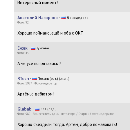
Интересный момент!
Анатолий Нагорнов
·
Домодедово
Фото: 92
Хорошо поймано, ещё и оба с ОКТ
Ёжик
·
Тучково
Фото: 43
А че усё попрятались ?
RTech
·
Посинь(рзд) (эксп.)
Фото: 1927 · Фотомодератор
Артём, с дебютом!
Glabab
·
Зай (рзд.)
Фото: 980 · Заместитель администратора / Старший фотомодератор
Хорошо съездили тогда. Артём, добро пожаловать!