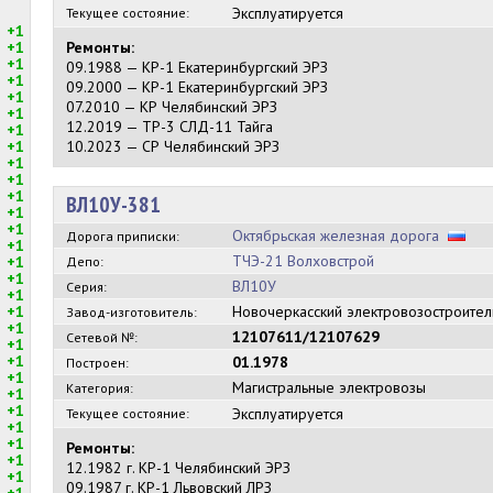
Эксплуатируется
Текущее состояние:
+1
+1
Ремонты:
+1
09.1988 — КР-1 Екатеринбургский ЭРЗ
+1
09.2000 — КР-1 Екатеринбургский ЭРЗ
+1
07.2010 — КР Челябинский ЭРЗ
+1
12.2019 — ТР-3 СЛД-11 Тайга
+1
+1
10.2023 — СР Челябинский ЭРЗ
+1
+1
+1
ВЛ10У-381
+1
+1
Октябрьская железная дорога
Дорога приписки:
+1
ТЧЭ-21 Волховстрой
+1
Депо:
+1
ВЛ10У
Серия:
+1
+1
Новочеркасский электровозостроите
Завод-изготовитель:
+1
12107611/12107629
Сетевой №:
+1
+1
01.1978
Построен:
+1
Магистральные электровозы
Категория:
+1
+1
Эксплуатируется
Текущее состояние:
+1
+1
Ремонты:
+1
12.1982 г. КР-1 Челябинский ЭРЗ
+1
09.1987 г. КР-1 Львовский ЛРЗ
+1