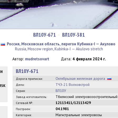
ВЛ10У-671
·
ВЛ10У-381
Россия, Московская область, перегон Кубинка-I — Акулово
Russia, Moscow region, Kubinka-I — Akulovo stretch
Автор:
mudretsovart
Дата:
4 февраля 2024 г.
ии
ВЛ10У-671
Октябрьская железная дорога
Дорога приписки:
ТЧЭ-21 Волховстрой
Депо:
MSK
ВЛ10У
Серия:
Тбилисский электровозостроительны
Завод-изготовитель:
12113411/12113429
Сетевой №:
04.1981
Построен:
Магистральные электровозы
Категория: