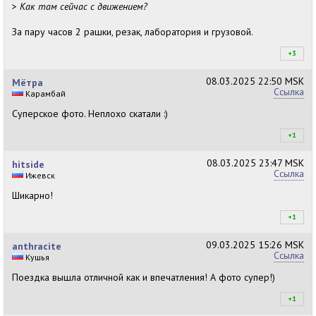
>
Как там сейчас с движением?
За пару часов 2 рашки, резак, лаборатория и грузовой.
+3
+3
08.03.2025
22:50 MSK
Мётра
Ссылка
Карамбай
Суперское фото. Неплохо скатали :)
+1
+1
08.03.2025
23:47 MSK
hitside
Ссылка
Ижевск
Шикарно!
+1
+1
09.03.2025
15:26 MSK
anthracite
Ссылка
Кушья
Поездка вышла отличной как и впечатления! А фото супер!)
+1
+1