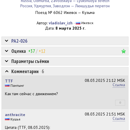
Russia, Udmurtia, Zavodskaya — Lyukshudya stretch
Россия, Удмуртия, Заводлэн — Люкшудья перегон
Поезд № 6062 Ижевск — Кузьма
Автор:
vladislav_izh
·
Ижевск
Дата:
8 марта 2025 г.
РА2-026
Оценка
+37
/
+12
Параметры съёмки
Комментарии
·
6
08.03.2025
21:12 MSK
TTF
Ссылка
Пантынг
Как там сейчас с движением?
0
+0
08.03.2025
21:51 MSK
anthracite
Ссылка
Кушья
Цитата (TTF, 08.03.2025):