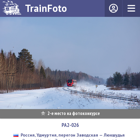
TrainFoto
2-е место на фотоконкурсе
РА2-026
Россия, Удмуртия, перегон Заводская — Люкшудья