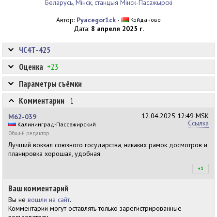
Беларусь, Мiнск, станцыя Мінск-Пасажырскi
Автор:
Pyacegor1ck
·
Койданово
Дата:
8 апреля 2025 г.
ЧС4Т-425
Оценка
+23
Параметры съёмки
Комментарии
·
1
12.04.2025
12:49 MSK
М62-039
Ссылка
Калининград-Пассажирский
Общий редактор
Лучший вокзал союзного государства, никаких рамок досмотров и
планировка хорошая, удобная.
+1
+1
Ваш комментарий
Вы не
вошли на сайт
.
Комментарии могут оставлять только зарегистрированные