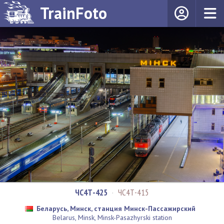
TrainFoto
ЧС4Т-425
·
ЧС4Т-415
Беларусь, Минск, станция Минск-Пассажирский
Belarus, Minsk, Minsk-Pasazhyrski station