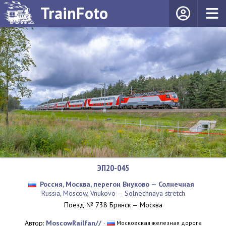
TrainFoto
ЭП20-045
Россия, Москва, перегон Внуково — Солнечная
Russia, Moscow, Vnukovo — Solnechnaya stretch
Поезд № 738 Брянск — Москва
Автор:
MoscowRailfan//
·
Московская железная дорога