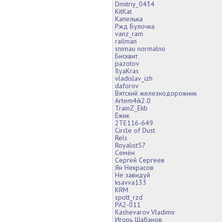
Dmitriy_0434
KitKat
Капелька
Ржд Булочка
vanz_ram
railman
snimau normalno
Бисквит
pazotov
IlyaKras
vladislav_izh
daforov
Вятский железнодорожник
Artem4ik2.0
TrainZ_Ekb
Ёжик
2TE116-649
Circle of Dust
Rels
Royalist57
Семён
Сергей Сергеев
Ян Некрасов
Не завидуй
ksavva133
KRM
spott_rzd
РА2-011
Kashevarov Vladimir
Игорь Шабанов