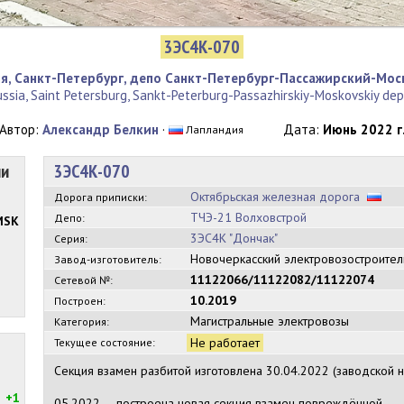
3ЭС4К-070
ия, Санкт-Петербург, депо Санкт-Петербург-Пассажирский-Мо
ssia, Saint Petersburg, Sankt-Peterburg-Passazhirskiy-Moskovskiy de
Автор:
Александр Белкин
·
Дата:
Июнь 2022 г
Лапландия
ии
3ЭС4К-070
Октябрьская железная дорога
Дорога приписки:
ТЧЭ-21 Волховстрой
Депо:
MSK
3ЭС4К "Дончак"
Серия:
Новочеркасский электровозостроите
Завод-изготовитель:
11122066/11122082/11122074
Сетевой №:
10.2019
Построен:
Магистральные электровозы
Категория:
Не работает
Текущее состояние:
Секция взамен разбитой изготовлена 30.04.2022 (заводской
+1
05.2022 — построена новая секция взамен повреждённой