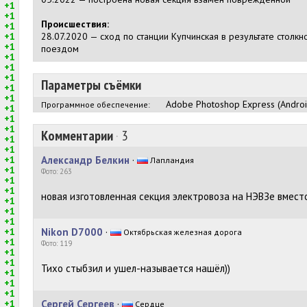
+1
+1
Происшествия:
+1
+1
28.07.2020 — сход по станции Купчинская в результате столк
+1
поездом
+1
+1
+1
Параметры съёмки
+1
+1
Adobe Photoshop Express (Androi
Программное обеспечение:
+1
+1
+1
Комментарии
·
3
+1
+1
+1
Александр Белкин
·
Лапландия
+1
Фото: 263
+1
+1
новая изготовленная секция электровоза на НЭВЗе вмест
+1
+1
+1
+1
Nikon D7000
·
Октябрьская железная дорога
+1
Фото: 119
+1
+1
Тихо стыбзил и ушел-называется нашёл))
+1
+1
+1
+1
Сергей Сергеев
·
Сердце