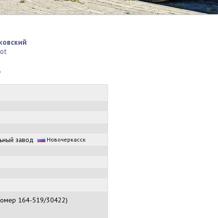
сковский
pot
.
льный завод
Новочеркасск
 номер 164-519/30422)