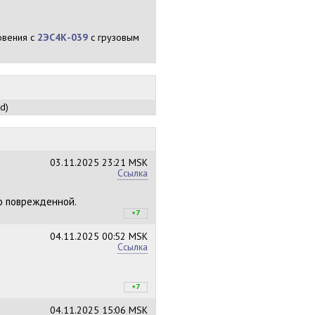
новения с
2ЭС4К-039
с грузовым
d)
03.11.2025
23:21 MSK
Ссылка
о поврежденной.
+7
+7
/
–0
04.11.2025
00:52 MSK
Ссылка
+7
+7
/
–0
04.11.2025
15:06 MSK