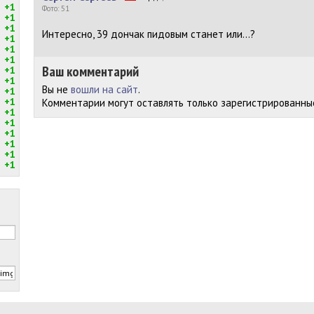
+1
Фото: 51
+1
+1
Интересно, 39 дончак пидовым станет или...?
+1
+1
+1
Ваш комментарий
+1
+1
Вы не
вошли на сайт
.
+1
+1
Комментарии могут оставлять только зарегистрированны
+1
+1
+1
+1
+1
+1