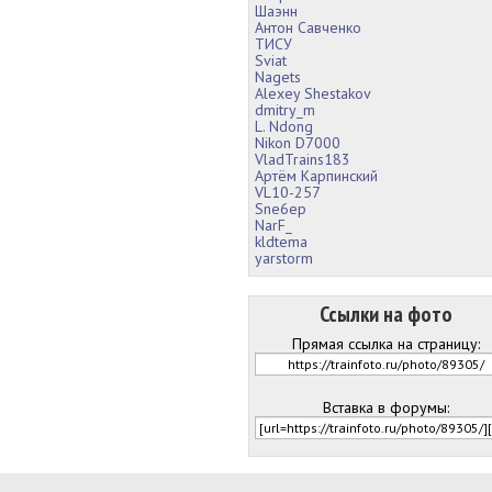
Шаэнн
Антон Савченко
ТИСУ
Sviat
Nagets
Alexey Shestakov
dmitry_m
L. Ndong
Nikon D7000
VladTrains183
Артём Карпинский
VL10-257
Sne6ep
NarF_
kldtema
yarstorm
Ссылки на фото
Прямая ссылка на страницу:
Вставка в форумы: