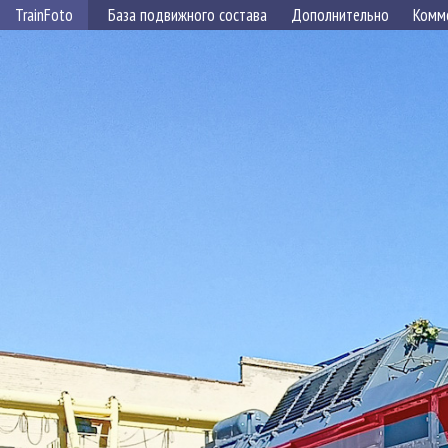
TrainFoto
База подвижного состава
Дополнительно
Комм