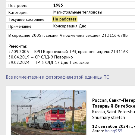
1985
Построен:
Магистральные тепловозы
Категория:
Не работает
Текущее состояние:
Консервация Дно
Примечание:
В середине 2005 г. секция А подменена секцией 2ТЭ116-678Б
Ремонты:
27.09.2005 — КРП Воронежский ТРЗ, присвоен индекс 2ТЭ116К
30.04.2019 — СР СЛД-9 Поворино
29.02.2024 — ТР-3 СЛД-17 Дно-Псковское
Все комментарии к фотографиям этой единицы ПС
Россия, Санкт-Пете
Товарный-Витебск
Russia, Saint Petersb
Shushary stretch
12 сентября 2024 г.,
Автор:
boing955