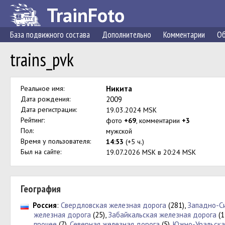
TrainFoto
База подвижного состава
Дополнительно
Комментарии
Об
trains_pvk
Реальное имя:
Никита
Дата рождения:
2009
Дата регистрации:
19.03.2024 MSK
Рейтинг:
фото
+69
, комментарии
+3
Пол:
мужской
Время у пользователя:
14:53
(+5 ч.)
Был на сайте:
19.07.2026 MSK в 20:24 MSK
География
Россия
:
Свердловская железная дорога
(281),
Западно-С
железная дорога
(25),
Забайкальская железная дорога
(1
прочее
(7),
Северная железная дорога
(5),
Южно-Уральска