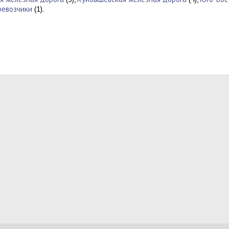
ревозчики
(1).