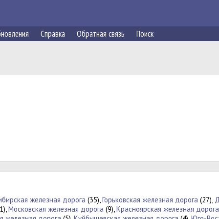
новления
Справка
Обратная связь
Поиск
ибирская железная дорога
(35),
Горьковская железная дорога
(27),
Д
1),
Московская железная дорога
(9),
Красноярская железная дорога
я железная дорога
(5),
Куйбышевская железная дорога
(4),
Юго-Вос