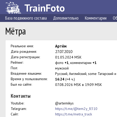
TrainFoto
База подвижного состава
Дополнительно
Комментарии
Об
Мётра
Реальное имя:
Артём
Дата рождения:
27.07.2010
Дата регистрации:
01.05.2024 MSK
Рейтинг:
фото
+1
, комментарии
+1
Пол:
мужской
Владение языками:
Русский, Английский, some Татарский 
Время у пользователя:
16:24
(+4 ч.)
Был на сайте:
07.08.2026 MSK в 19:09 MSK
Контакты
Youtube:
@artemikys
Telegram:
https://t.me/@tem2y_8310
Сайт:
https://t.me/metra_track