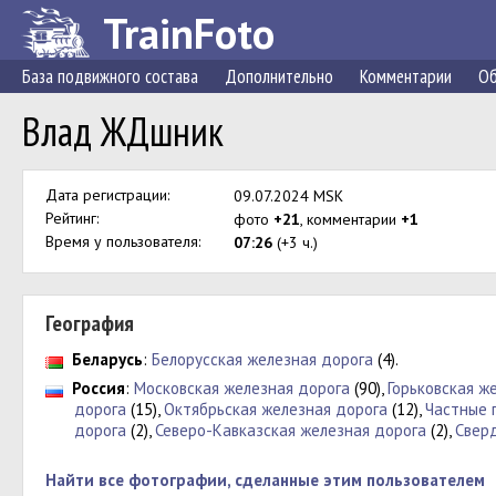
TrainFoto
База подвижного состава
Дополнительно
Комментарии
Об
Влад ЖДшник
Дата регистрации:
09.07.2024 MSK
Рейтинг:
фото
+21
, комментарии
+1
Время у пользователя:
07:26
(+3 ч.)
География
Беларусь
:
Белорусская железная дорога
(4).
Россия
:
Московская железная дорога
(90),
Горьковская ж
дорога
(15),
Октябрьская железная дорога
(12),
Частные 
дорога
(2),
Северо-Кавказская железная дорога
(2),
Свер
Найти все фотографии, сделанные этим пользователем