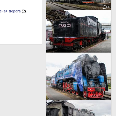
4
зная дорога
(2).