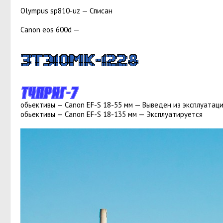
Olympus sp810-uz — Списан
Canon eos 600d —
Э
к
с
п
л
у
а
т
и
р
у
е
т
ь
с
я
обьективы — Canon EF-S 18-55 мм — Выведен из эксплуатац
обьективы — Canon EF-S 18-135 мм — Эксплуатируется