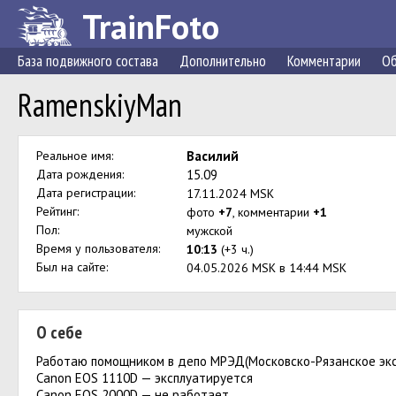
TrainFoto
База подвижного состава
Дополнительно
Комментарии
Об
RamenskiyMan
Реальное имя:
Василий
Дата рождения:
15.09
Дата регистрации:
17.11.2024 MSK
Рейтинг:
фото
+7
, комментарии
+1
Пол:
мужской
Время у пользователя:
10:13
(+3 ч.)
Был на сайте:
04.05.2026 MSK в 14:44 MSK
О себе
Работаю помощником в депо МРЭД(Московско-Рязанское эк
Canon EOS 1110D — эксплуатируется
Canon EOS 2000D — не работает