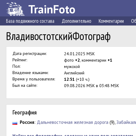
TrainFoto
База подвижного состава
Дополнительно
Комментарии
Об
ВладивостотскийФотограф
Дата регистрации:
24.01.2025 MSK
Рейтинг:
фото
+2
, комментарии
+1
Пол:
мужской
Владение языками:
Английский
Время у пользователя:
12:51
(+10 ч.)
Был на сайте:
09.08.2026 MSK в 03:48 MSK
География
Россия
:
Дальневосточная железная дорога
(9),
Забайкал
Найти все фотографии, сделанные этим пользователем