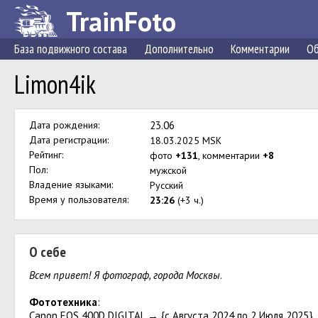
TrainFoto
База подвижного состава
Дополнительно
Комментарии
Об
Limon4ik
Дата рождения:
23.06
Дата регистрации:
18.03.2025 MSK
Рейтинг:
фото
+131
, комментарии
+8
Пол:
мужской
Владение языками:
Русский
Время у пользователя:
23:26
(+3 ч.)
О себе
Всем привет! Я фотограф, города Москвы
.
Фототехника
:
Canon EOS 400D DIGITAL → {с Августа 2024 по 2 Июля 2025}