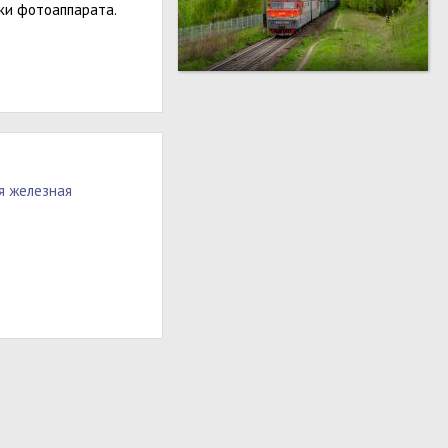
пки фотоаппарата.
я железная