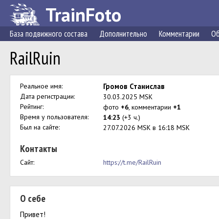
TrainFoto
База подвижного состава
Дополнительно
Комментарии
Об
RailRuin
Реальное имя:
Громов Станислав
Дата регистрации:
30.03.2025 MSK
Рейтинг:
фото
+6
, комментарии
+1
Время у пользователя:
14:23
(+3 ч.)
Был на сайте:
27.07.2026 MSK в 16:18 MSK
Контакты
Сайт:
https://t.me/RailRuin
О себе
Привет!