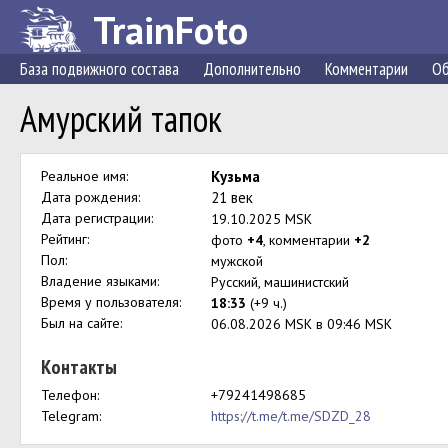
TrainFoto
База подвижного состава
Дополнительно
Комментарии
Об
Амурский тапок
Реальное имя:
Кузьма
Дата рождения:
21 век
Дата регистрации:
19.10.2025 MSK
Рейтинг:
фото
+4
, комментарии
+2
Пол:
мужской
Владение языками:
Русский, машинистский
Время у пользователя:
18:33
(+9 ч.)
Был на сайте:
06.08.2026 MSK в 09:46 MSK
Контакты
Телефон:
+79241498685
Telegram:
https://t.me/t.me/SDZD_28