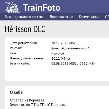
TrainFoto
База подвижного состава
Дополнительно
Комментарии
Об
Hérisson DLC
Дата регистрации:
28.12.2025 MSK
Рейтинг:
фото
+6
, комментарии
+1
Пол:
мужской
Время у пользователя:
10:11
(+3 ч.)
Был на сайте:
08.08.2026 MSK в 09:32 MSK
О себе
Споттер из Королёва
Веду только ТТ и ТГ и ЮТ каналы