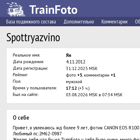
TrainFoto
База подвижного состава
Дополнительно
Комментарии
Об
Spottryazvino
Реальное имя:
Ян
Дата рождения:
4.11.2012
Дата регистрации:
31.12.2025 MSK
Рейтинг:
фото
+5
, комментарии
+1
Пол:
мужской
Время у пользователя:
17:12
(+3 ч.)
Был на сайте:
03.08.2026 MSK в 07:34 MSK
О себе
Привет, я увлекаюсь жд более 9 лет, фотик CANON EOS R100 
Любимый пс:2М62-0987
Желаю тебе что бы на TrainFoto у тебя было очень много фо