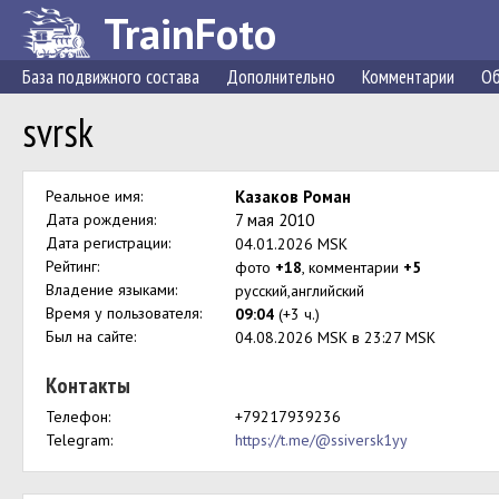
TrainFoto
База подвижного состава
Дополнительно
Комментарии
Об
svrsk
Реальное имя:
Казаков Роман
Дата рождения:
7 мая 2010
Дата регистрации:
04.01.2026 MSK
Рейтинг:
фото
+18
, комментарии
+5
Владение языками:
русский,английский
Время у пользователя:
09:04
(+3 ч.)
Был на сайте:
04.08.2026 MSK в 23:27 MSK
Контакты
Телефон:
+79217939236
Telegram:
https://t.me/@ssiversk1yy