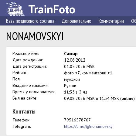
TrainFoto
База подвижного состава
Дополнительно
Комментарии
Об
NONAMOVSKYI
Реальное имя:
Самир
Дата рождения:
12.06.2012
Дата регистрации:
01.05.2026 MSK
Рейтинг:
фото
+7
, комментарии
+1
Пол:
мужской
Владение языками:
Русски
Время у пользователя:
11:35
(+3 ч.)
Был на сайте:
09.08.2026 MSK в 11:34 MSK (
online
)
Контакты
Телефон:
79516578767
Telegram:
https://t.me/@nonamovskyi