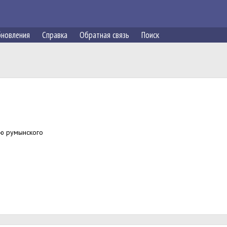
новления
Справка
Обратная связь
Поиск
плю румынского