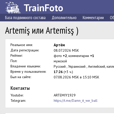
TrainFoto
База подвижного состава
Дополнительно
Комментарии
Об
Artemiş или Artemisş )
Реальное имя:
Артём
Дата регистрации:
08.07.2026 MSK
Рейтинг:
фото
+2
, комментарии
+1
Пол:
мужской
Владение языками:
Русский , Украинский , Английский, ка
Время у пользователя:
17:26
(+3 ч.)
Был на сайте:
07.08.2026 MSK в 15:10 MSK
Контакты
Youtube:
ARTEMIY1929
Telegram:
https://t.me/Damn_it_we_ball