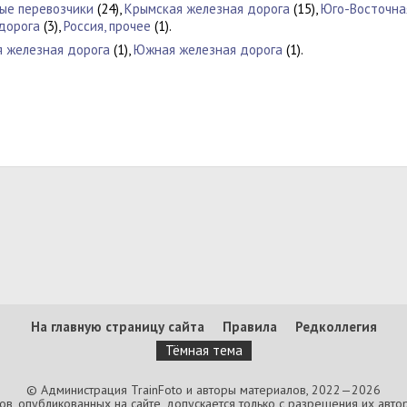
ые перевозчики
(24),
Крымская железная дорога
(15),
Юго-Восточна
дорога
(3),
Россия, прочее
(1).
 железная дорога
(1),
Южная железная дорога
(1).
На главную страницу сайта
Правила
Редколлегия
Тёмная тема
© Администрация TrainFoto и авторы материалов, 2022—2026
, опубликованных на сайте, допускается только с разрешения их автор