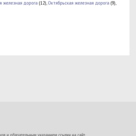
я железная дорога
(12),
Октябрьская железная дорога
(9),
ов и обязательным указанием ссылки на сайт.