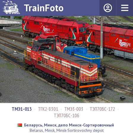
TrainFoto
ТМЭ1-013
·
ТГК2-8301
·
ТМЭ3-003
·
ТЭП70БС-172
·
ТЭП70БС-106
Беларусь, Минск, депо Минск-Сортировочный
Belarus, Minsk, Minsk-Sortirovochny depot