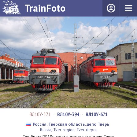
TrainFoto
ВЛ10У-571
·
ВЛ10У-394
·
ВЛ10У-671
Россия, Тверская область, депо Тверь
Russia, Tver region, Tver depot
Три брата ВЛ10у стоят и отдыхают в депо Тверь