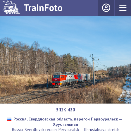
TrainFoto
ЭП2К-430
Россия, Свердловская область, перегон Первоуральск —
Хрустальная
Russia, Sverdlovsk region, Pervouralsk — Khrustalnaya stretch