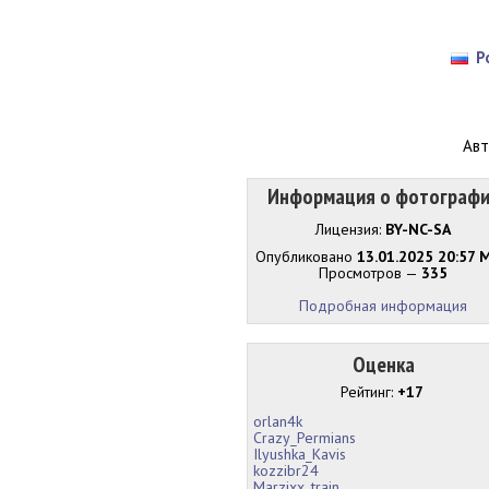
Р
Авт
Информация о фотограф
Лицензия:
BY-NC-SA
Опубликовано
13.01.2025 20:57 
Просмотров —
335
Подробная информация
Оценка
Рейтинг:
+17
orlan4k
Crazy_Permians
Ilyushka_Kavis
kozzibr24
Marzixx_train