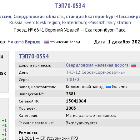
ТЭП70-0534
оссия, Свердловская область, станция Екатеринбург-Пассажир
Russia, Sverdlovsk region, Ekaterinburg-Passazhirskiy station
Поезд № 6641 Верхний Уфалей — Екатеринбург-Пасс.
ор:
Никита Бурцев
·
Дата:
1 декабря 202
Уткинский Завод
ии
ТЭП70-0534
Свердловская железная дорога
Дорога приписки:
ТЧЭ-12 Серов-Сортировочный
Депо:
MSK
ТЭП70
Серия:
Коломенский завод
Коломна
Завод-изготовитель:
2881
Заводской №:
15041064
Сетевой №:
2005
Построен:
Магистральные тепловозы
Категория:
+1
Эксплуатируется
Текущее состояние:
+1
+1
Ремонты:
+1
11.2011 — СР Уссурийский ЛРЗ
+1