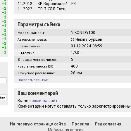
11.2018 — КР Воронежский ТРЗ
+1
+1
11.2022 — ТР-3 СЛД Елец
+1
+1
+1
Параметры съёмки
+1
+1
NIKON D5100
Модель камеры:
+1
+1
© Никита Бурцев
Авторские права:
+1
01.12.2024 08:59
Время съёмки:
+1
+1
1/80 с
Выдержка:
5
Диафрагменное число:
400
Чувствительность ISO:
26 мм
Фокусное расстояние:
Показать весь EXIF
Ваш комментарий
Вы не
вошли на сайт
.
Комментарии могут оставлять только зарегистрированны
На главную страницу сайта
Правила
Редколлегия
Мобильная версия