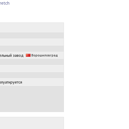
tretch
тельный завод
Ворошиловград
плуатируется