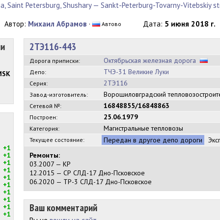
a, Saint Petersburg, Shushary — Sankt-Peterburg-Tovarny-Vitebskiy s
Автор:
Михаил Абрамов
·
Дата:
5 июня 2018 г.
Автово
ии
2ТЭ116-443
Октябрьская железная дорога
Дорога приписки:
ТЧЭ-31 Великие Луки
Депо:
MSK
2ТЭ116
Серия:
Ворошиловградский тепловозострои
Завод-изготовитель:
16848855/16848863
Сетевой №:
25.06.1979
Построен:
Магистральные тепловозы
Категория:
Передан в другое депо дороги
Экс
Текущее состояние:
+1
+1
Ремонты:
+1
03.2007 — КР
+1
12.2015 — СР СЛД-17 Дно-Псковское
+1
06.2020 — ТР-3 СЛД-17 Дно-Псковское
+1
+1
+1
Ваш комментарий
+1
+1