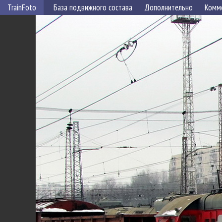
TrainFoto
База подвижного состава
Дополнительно
Комм