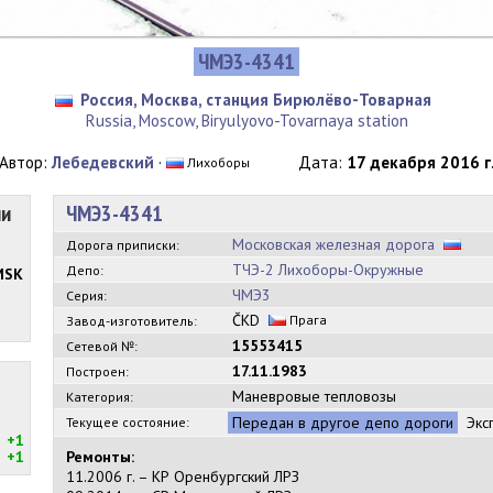
ЧМЭ3-4341
Россия, Москва, станция Бирюлёво-Товарная
Russia, Moscow, Biryulyovo-Tovarnaya station
Автор:
Лебедевский
·
Дата:
17 декабря 2016 г
Лихоборы
ии
ЧМЭ3-4341
Московская железная дорога
Дорога приписки:
ТЧЭ-2 Лихоборы-Окружные
Депо:
MSK
ЧМЭ3
Серия:
ČKD
Прага
Завод-изготовитель:
15553415
Сетевой №:
17.11.1983
Построен:
Маневровые тепловозы
Категория:
Передан в другое депо дороги
Экс
Текущее состояние:
+1
+1
Ремонты:
11.2006 г. – КР Оренбургский ЛРЗ