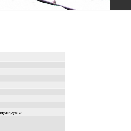
.
плуатируется