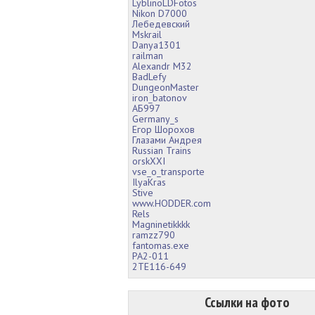
LyblinoLDFotos
Nikon D7000
Лебедевский
Mskrail
Danya1301
railman
Alexandr M32
BadLefy
DungeonMaster
iron_batonov
АБ997
Germany_s
Егор Шорохов
Глазами Андрея
Russian Trains
orskXXI
vse_o_transporte
IlyaKras
Stive
www.HODDER.com
Rels
Magninetikkkk
ramzz790
fantomas.exe
РА2-011
2TE116-649
Ссылки на фото