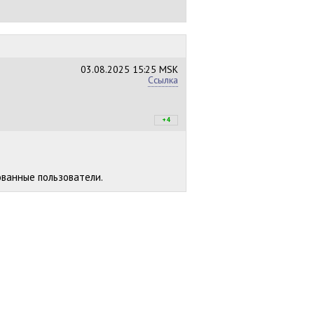
03.08.2025
15:25 MSK
Ссылка
+4
+4
/
–0
ованные пользователи.