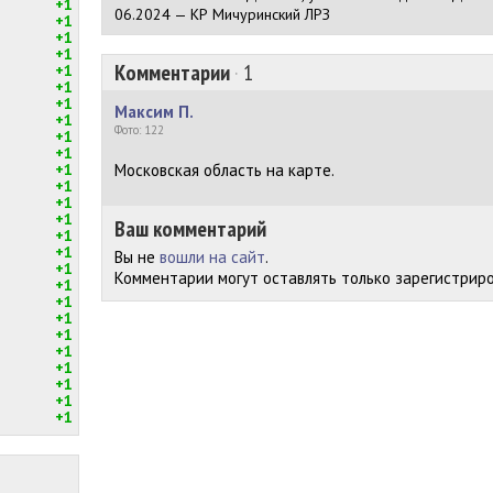
+1
06.2024 — КР Мичуринский ЛРЗ
+1
+1
+1
Комментарии
·
1
+1
+1
+1
Максим П.
+1
Фото: 122
+1
+1
+1
Московская область на карте.
+1
+1
+1
Ваш комментарий
+1
+1
Вы не
вошли на сайт
.
+1
Комментарии могут оставлять только зарегистрир
+1
+1
+1
+1
+1
+1
+1
+1
+1