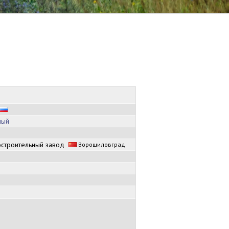
ный
остроительный завод
Ворошиловград