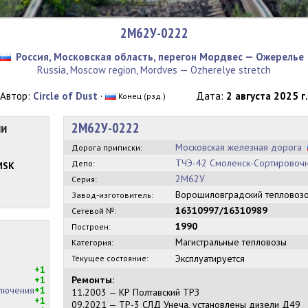
2М62У-0222
Россия, Московская область, перегон Мордвес — Ожерелье
Russia, Moscow region, Mordves — Ozherelye stretch
Автор:
Circle of Dust
·
Дата:
2 августа 2025 г.
Конец (рзд.)
ии
2М62У-0222
Московская железная дорога
Дорога приписки:
ТЧЭ-42 Смоленск-Сортировоч
Депо:
MSK
2М62У
Серия:
Ворошиловградский тепловоз
Завод-изготовитель:
16310997/16310989
Сетевой №:
1990
Построен:
Магистральные тепловозы
Категория:
Эксплуатируется
Текущее состояние:
+1
+1
Peмонты:
ключения
+1
11.2003 — КР Полтавский ТРЗ
+1
09.2021 — ТР-3 СЛД Унеча, установлены дизели Д49