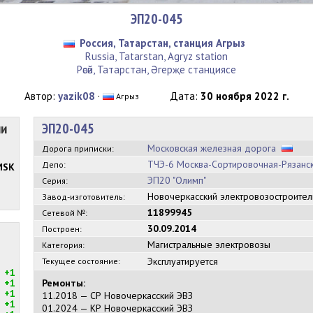
ЭП20-045
Россия, Татарстан, станция Агрыз
Russia, Tatarstan, Agryz station
Рәсәй, Татарстан, Әгерҗе станциясе
Автор:
yazik08
·
Дата:
30 ноября 2022 г.
Агрыз
ии
ЭП20-045
Московская железная дорога
Дорога приписки:
ТЧЭ-6 Москва-Сортировочная-Рязанс
Депо:
MSK
ЭП20 "Олимп"
Серия:
Новочеркасский электровозостроите
Завод-изготовитель:
11899945
Сетевой №:
30.09.2014
Построен:
Магистральные электровозы
Категория:
Эксплуатируется
Текущее состояние:
+1
+1
Ремонты:
+1
11.2018 — СР Новочеркасский ЭВЗ
+1
01.2024 — КР Новочеркасский ЭВЗ