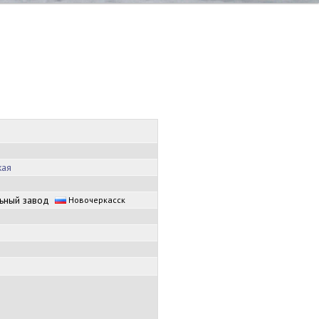
кая
льный завод
Новочеркасск