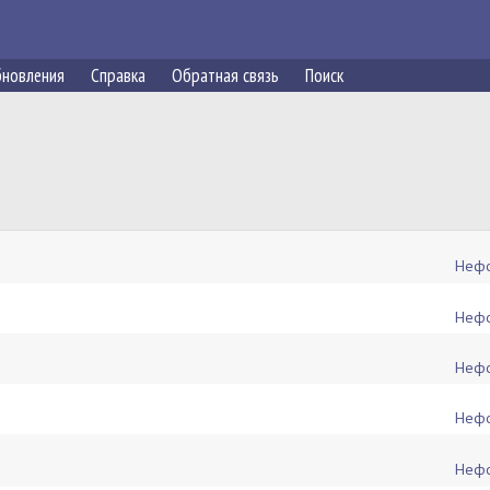
новления
Справка
Обратная связь
Поиск
Нефо
Нефо
Нефо
Нефо
Нефо