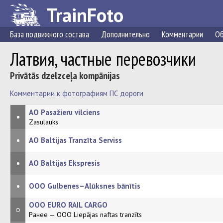
TrainFoto
База подвижного состава
Дополнительно
Комментарии
Об
Латвия, частные перевозчики
Privātās dzelzceļa kompānijas
Комментарии к фотографиям ПС дороги
АО Pasažieru vilciens
•
Zasulauks
•
АО Baltijas Tranzīta Serviss
•
АО Baltijas Ekspresis
•
ООО Gulbenes–Alūksnes bānītis
ООО EURO RAIL CARGO
○
Ранее — ООО Liepājas naftas tranzīts