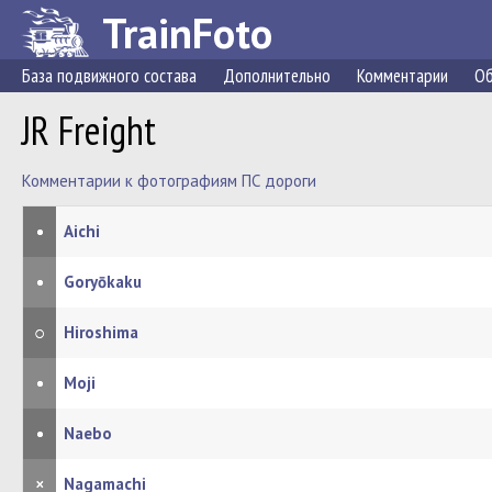
TrainFoto
База подвижного состава
Дополнительно
Комментарии
Об
JR Freight
Комментарии к фотографиям ПС дороги
•
Aichi
•
Goryōkaku
○
Hiroshima
•
Moji
•
Naebo
×
Nagamachi