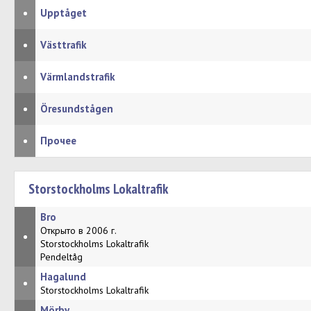
•
Upptåget
•
Västtrafik
•
Värmlandstrafik
•
Öresundstågen
•
Прочее
Storstockholms Lokaltrafik
Bro
Открыто в 2006 г.
•
Storstockholms Lokaltrafik
Pendeltåg
Hagalund
•
Storstockholms Lokaltrafik
Mörby