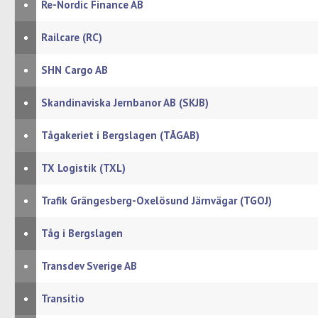
•
Re-Nordic Finance AB
•
Railcare (RC)
•
SHN Cargo AB
•
Skandinaviska Jernbanor AB (SKJB)
•
Tågakeriet i Bergslagen (TÅGAB)
•
TX Logistik (TXL)
•
Trafik Grängesberg-Oxelösund Järnvägar (TGOJ)
•
Tåg i Bergslagen
•
Transdev Sverige AB
•
Transitio