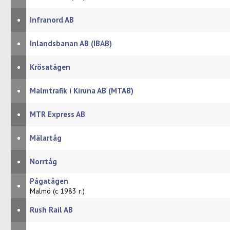
•
Infranord AB
•
Inlandsbanan AB (IBAB)
•
Krösatågen
•
Malmtrafik i Kiruna AB (MTAB)
•
MTR Express AB
•
Mälartåg
•
Norrtåg
Pågatågen
•
Malmö (с 1983 г.)
•
Rush Rail AB