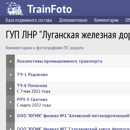
TrainFoto
База подвижного состава
Дополнительно
Комментарии
Об
ГУП ЛНР "Луганская железная до
Комментарии к фотографиям ПС дороги
•
Локомотивы промышленного транспорта
•
ТЧ-1 Родаково
ТЧ-6 Попасная
•
С 7 мая 2022 года
РПЧ-5 Сватово
•
С марта 2022 года
•
ООО "ЮГМК" филиал №1 "Алчевский металлургический
•
ООО "ЮГМК" филиал №7 "Стахановский завод ферросп