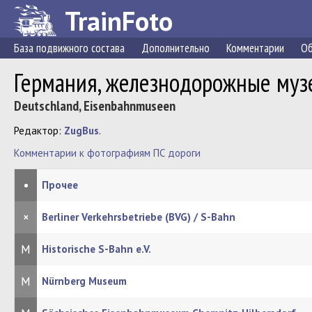
TrainFoto
База подвижного состава
Дополнительно
Комментарии
Об
Германия, железнодорожные муз
Deutschland, Eisenbahnmuseen
Редактор:
ZugBus
.
Комментарии к фотографиям ПС дороги
•
Прочее
×
Berliner Verkehrsbetriebe (BVG) / S-Bahn
М
Historische S-Bahn e.V.
М
Nürnberg Museum