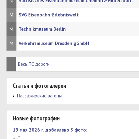
М
Sächsisches Eisenbahnmuseum Chemnitz-Hilbersdorf
М
SVG Eisenbahn-Erlebniswelt
М
Technikmuseum Berlin
М
Verkehrsmuseum Dresden gGmbH
Весь ПС дороги
Статьи и фотогалереи
Пассажирские вагоны
Новые фотографии
19 мая 2026 г. добавлено 3 фото
:
»
C.