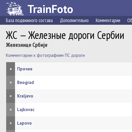
TrainFoto
База подвижного состава
Дополнительно
Комментарии
Об
ЖС — Железные дороги Сербии
Железнице Србије
Комментарии к фотографиям ПС дороги
•
Прочее
×
Beograd
×
Kraljevo
×
Lajkovac
×
Lapovo