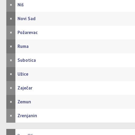
×
Niš
×
Novi Sad
×
Požarevac
×
Ruma
×
Subotica
×
Užice
×
Zaječar
×
Zemun
×
Zrenjanin