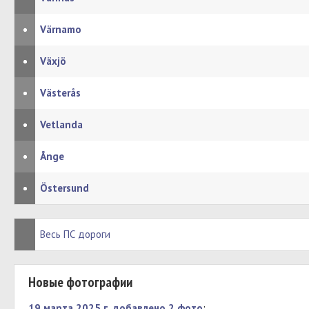
•
Värnamo
•
Växjö
•
Västerås
•
Vetlanda
•
Ånge
•
Östersund
Весь ПС дороги
Новые фотографии
19 марта 2025 г. добавлено 2 фото
: