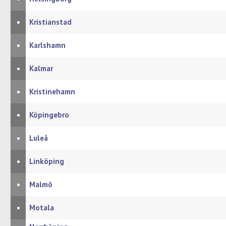
•
Kristianstad
•
Karlshamn
•
Kalmar
•
Kristinehamn
•
Köpingebro
•
Luleå
•
Linköping
•
Malmö
•
Motala