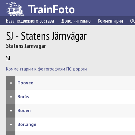
TrainFoto
База подвижного состава
Дополнительно
Комментарии
Об
SJ - Statens Järnvägar
Statens Järnvägar
SJ
Комментарии к фотографиям ПС дороги
•
Прочее
•
Borås
•
Boden
•
Borlänge