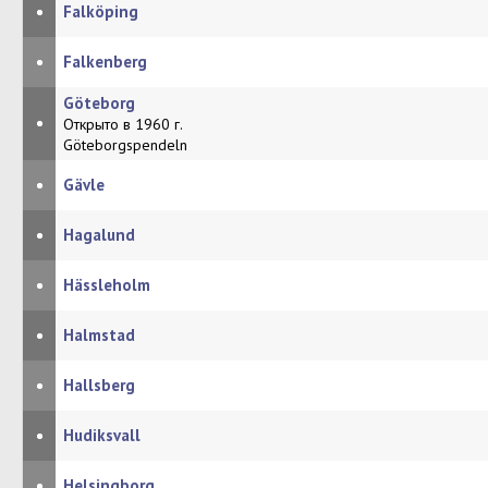
•
Falköping
•
Falkenberg
Göteborg
•
Открыто в 1960 г.
Göteborgspendeln
•
Gävle
•
Hagalund
•
Hässleholm
•
Halmstad
•
Hallsberg
•
Hudiksvall
•
Helsingborg