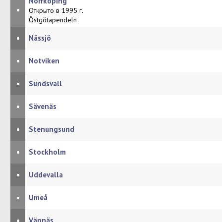
Norrköping
•
Открыто в 1995 г.
Östgötapendeln
•
Nässjö
•
Notviken
•
Sundsvall
•
Sävenäs
•
Stenungsund
•
Stockholm
•
Uddevalla
•
Umeå
•
Vännäs