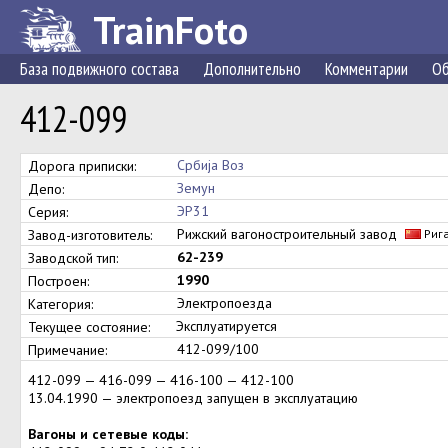
TrainFoto
База подвижного состава
Дополнительно
Комментарии
Об
412-099
Србиja Воз
Дорога приписки:
Земун
Депо:
ЭР31
Серия:
Рижский вагоностроительный завод
Завод-изготовитель:
Риг
62-239
Заводской тип:
1990
Построен:
Электропоезда
Категория:
Эксплуатируется
Текущее состояние:
412-099/100
Примечание:
412-099 — 416-099 — 416-100 — 412-100
13.04.1990 — электропоезд запущен в эксплуатацию
Вагоны и сетевые коды: