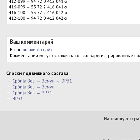
412-099 — 94 72 0 412 041-х
416-099 — 55 72 2 416 041-х
416-100 — 55 72 2 416 042-х
412-100 — 94 72 0 412 042-х
Ваш комментарий
Вы не
вошли на сайт
.
Комментарии могут оставлять только зарегистрированные по
Cписки подвижного состава:
—
Србиja Воз → Земун → ЭР31
—
Србиja Воз → Земун
—
Србиja Воз → ЭР31
—
ЭР31
На главную стра