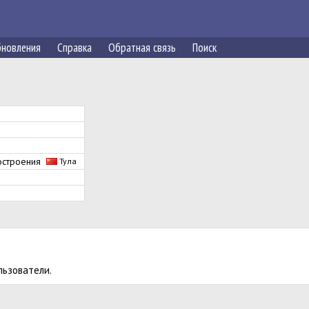
новления
Справка
Обратная связь
Поиск
ностроения
Тула
льзователи.