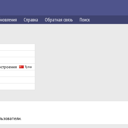
новления
Справка
Обратная связь
Поиск
ностроения
Тула
льзователи.